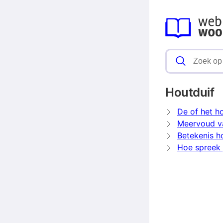
Houtduif
De of het h
Meervoud v
Betekenis h
Hoe spreek j