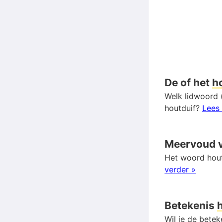
De of het
h
Welk lidwoord (
houtduif?
Lees 
Meervoud 
Het woord hout
verder »
Betekenis
Wil je de bete