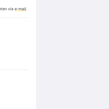
eten via
e-mail
.