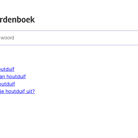
outduif
an houtduif
outduif
e houtduif uit?