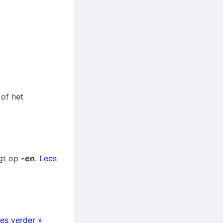
 of het
igt op
-en
.
Lees
es verder »