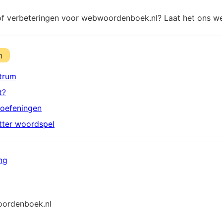
of verbeteringen voor webwoordenboek.nl? Laat het ons w
n
trum
t?
oefeningen
etter woordspel
ng
ordenboek.nl