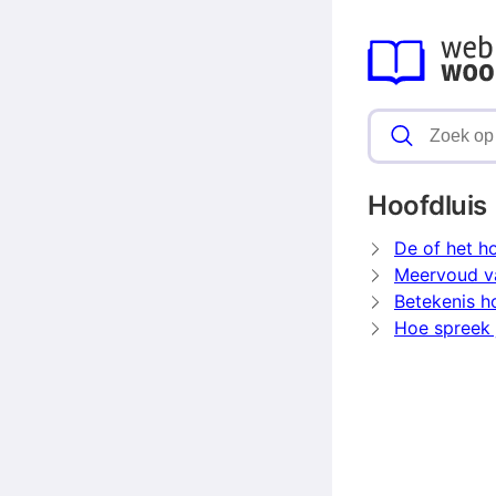
Hoofdluis
De of het h
Meervoud va
Betekenis h
Hoe spreek j