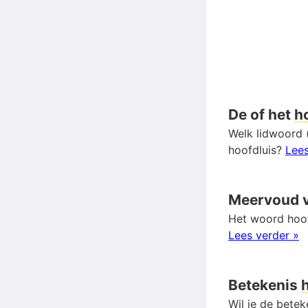
De of het
h
Welk lidwoord (
hoofdluis?
Lees
Meervoud 
Het woord hoof
Lees verder »
Betekenis
Wil je de bete