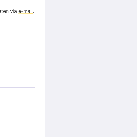
eten via
e-mail
.