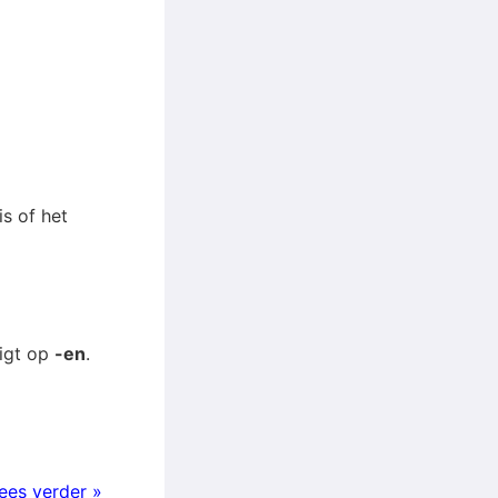
is of het
digt op
-en
.
ees verder »