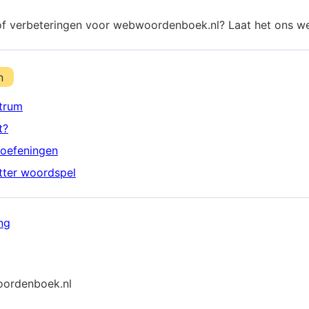
of verbeteringen voor webwoordenboek.nl? Laat het ons w
n
trum
t?
oefeningen
etter woordspel
ng
ordenboek.nl