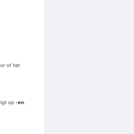
or of het
digt op
-en
.