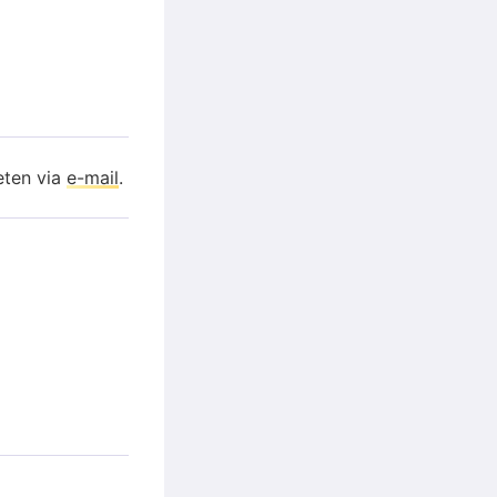
eten via
e-mail
.