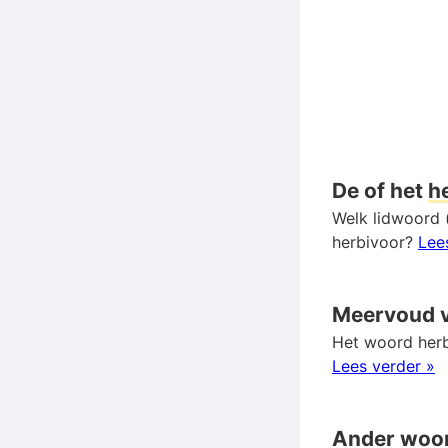
De of het
h
Welk lidwoord (
herbivoor?
Lee
Meervoud 
Het woord herb
Lees verder »
Ander woo