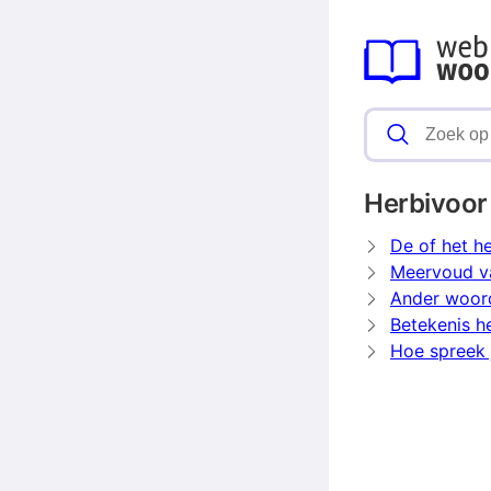
Herbivoor
De of het h
Meervoud v
Ander woord
Betekenis h
Hoe spreek 