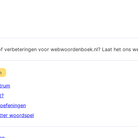
of verbeteringen voor webwoordenboek.nl? Laat het ons w
n
trum
t?
oefeningen
etter woordspel
ng