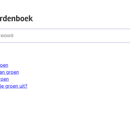
roen
an groen
roen
je groen uit?