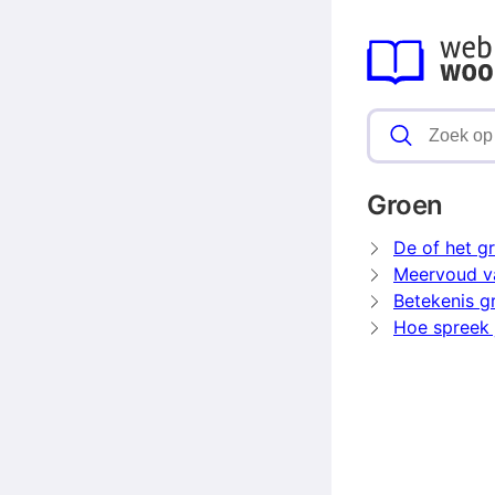
Groen
De of het g
Meervoud v
Betekenis g
Hoe spreek 