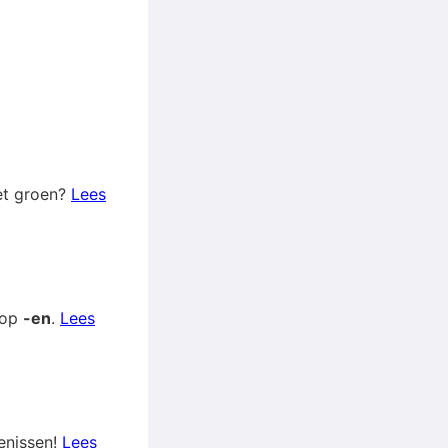
het groen?
Lees
 op
-en
.
Lees
enissen!
Lees