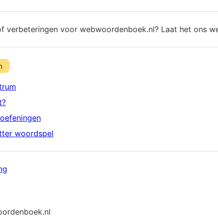
of verbeteringen voor webwoordenboek.nl? Laat het ons w
n
trum
t?
oefeningen
etter woordspel
ng
ordenboek.nl