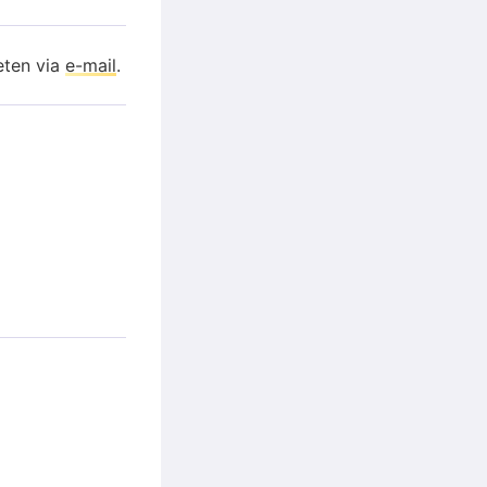
eten via
e-mail
.