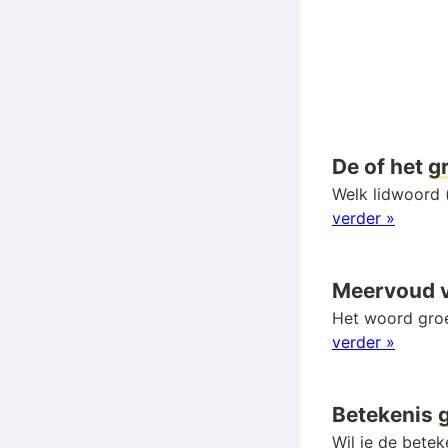
De of het
g
Welk lidwoord 
verder »
Meervoud 
Het woord groe
verder »
Betekenis
Wil je de bete