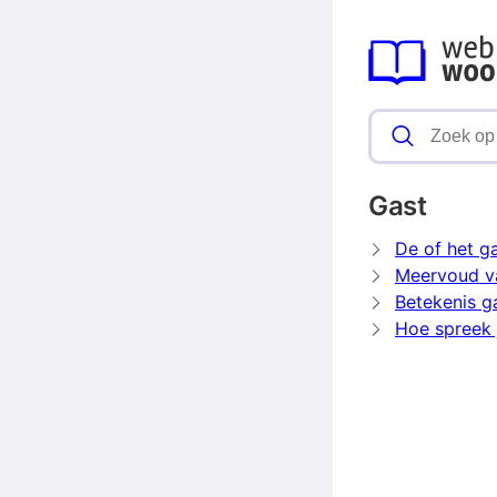
Gast
De of het g
Meervoud v
Betekenis g
Hoe spreek j