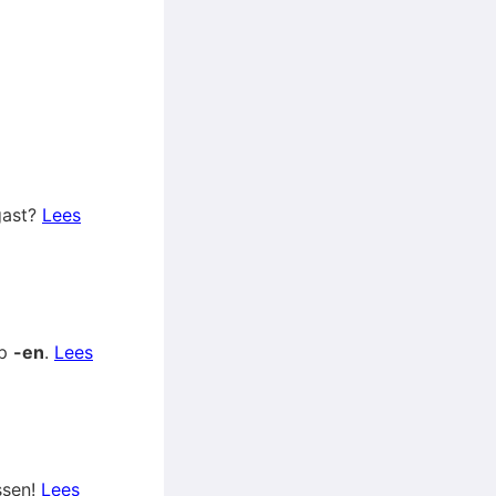
gast?
Lees
op
-en
.
Lees
ssen!
Lees