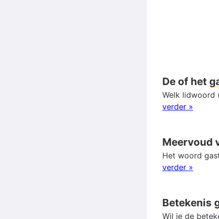
De of het
g
Welk lidwoord (
verder »
Meervoud 
Het woord gast
verder »
Betekenis
Wil je de betek