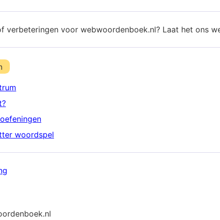
of verbeteringen voor webwoordenboek.nl? Laat het ons w
n
trum
t?
oefeningen
etter woordspel
ng
ordenboek.nl