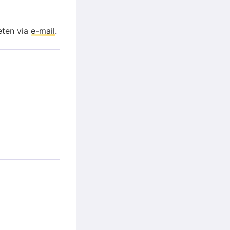
eten via
e-mail
.