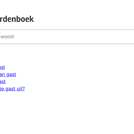
ast
an gast
ast
e gast uit?