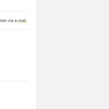
eten via
e-mail
.