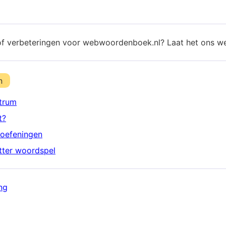
of verbeteringen voor webwoordenboek.nl? Laat het ons w
n
trum
t?
oefeningen
etter woordspel
ng