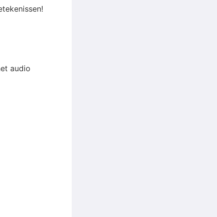
etekenissen!
het audio