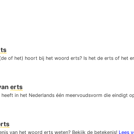
rts
de of het) hoort bij het woord erts? Is het de erts of het e
van
erts
 heeft in het Nederlands één meervoudsvorm die eindigt 
erts
kenis van het woord erts weten? Bekijk de betekenis!
Lees v