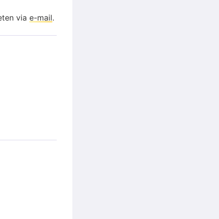
eten via
e-mail
.