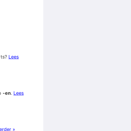
rts?
Lees
op
-en
.
Lees
erder »