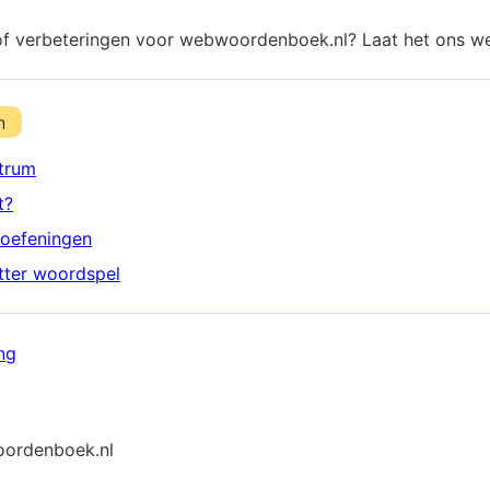
of verbeteringen voor webwoordenboek.nl? Laat het ons w
n
trum
t?
oefeningen
etter woordspel
ng
ordenboek.nl