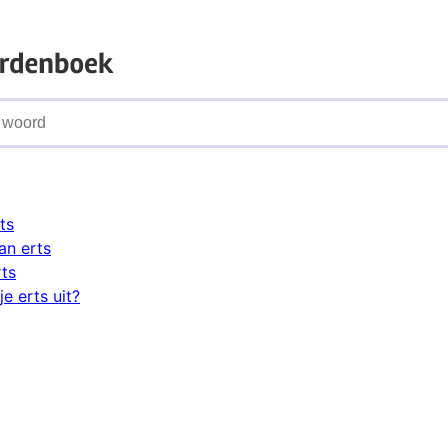
ts
an erts
rts
e erts uit?