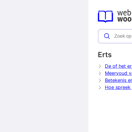
Erts
De of het er
Meervoud v
Betekenis e
Hoe spreek j