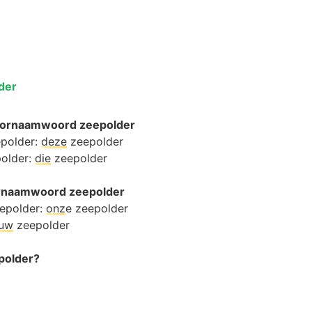
der
oornaamwoord zeepolder
epolder:
deze
zeepolder
polder:
die
zeepolder
oornaamwoord zeepolder
epolder:
onz
e zeepolder
ouw
zeepolder
epolder?