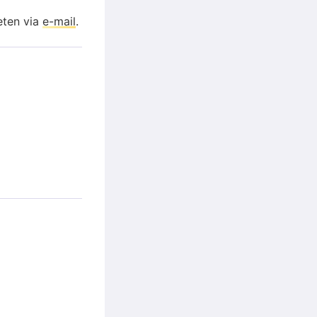
eten via
e-mail
.