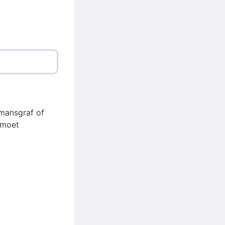
emansgraf of
 moet