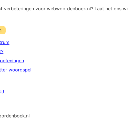
of verbeteringen voor webwoordenboek.nl? Laat het ons w
n
trum
t?
oefeningen
etter woordspel
ng
ordenboek.nl