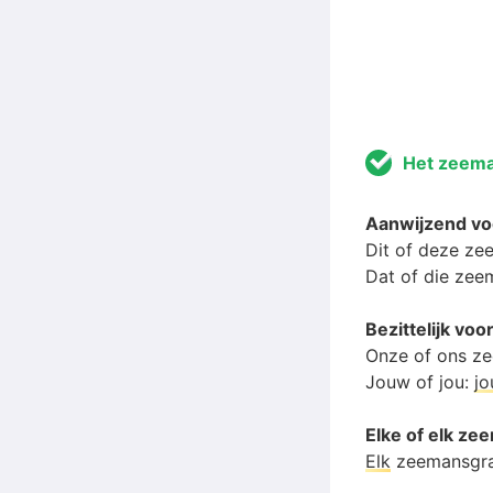
Het zeema
Aanwijzend v
Dit of deze ze
Dat of die zee
Bezittelijk v
Onze of ons z
Jouw of jou:
j
Elke of elk ze
Elk
zeemansgr