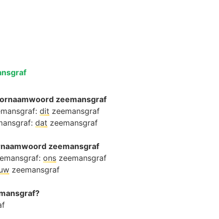
nsgraf
oornaamwoord zeemansgraf
emansgraf:
dit
zeemansgraf
mansgraf:
dat
zeemansgraf
oornaamwoord zeemansgraf
eemansgraf:
ons
zeemansgraf
ouw
zeemansgraf
emansgraf?
af