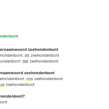
ondenbont
oornaamwoord zeehondenbont
eehondenbont:
dit
zeehondenbont
ehondenbont:
dat
zeehondenbont
oornaamwoord zeehondenbont
eehondenbont:
ons
zeehondenbont
ouw
zeehondenbont
eehondenbont?
bont