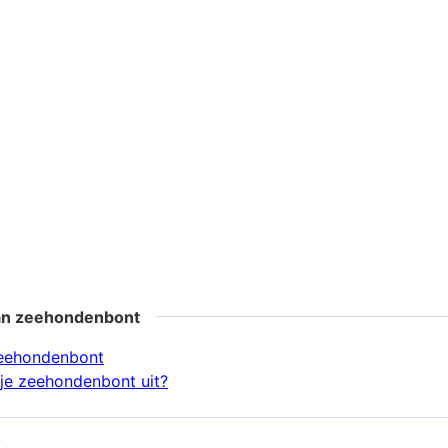
an zeehondenbont
zeehondenbont
je zeehondenbont uit?