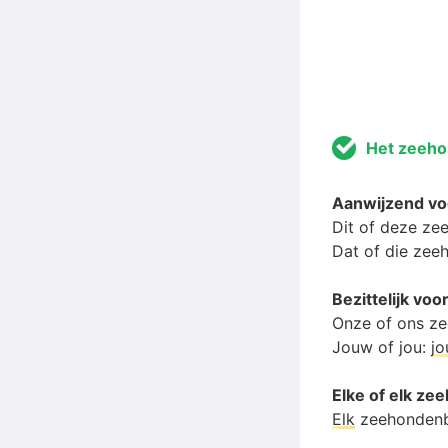
Het zeeh
Aanwijzend v
Dit of deze z
Dat of die ze
Bezittelijk v
Onze of ons z
Jouw of jou:
j
Elke of elk z
Elk
zeehonden