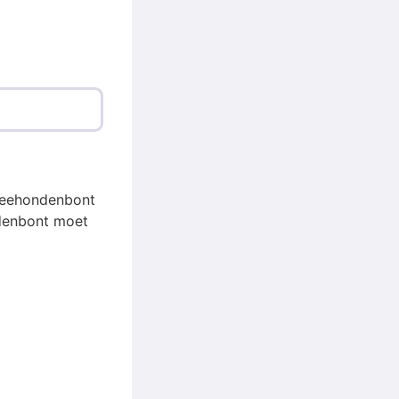
 zeehondenbont
ndenbont moet