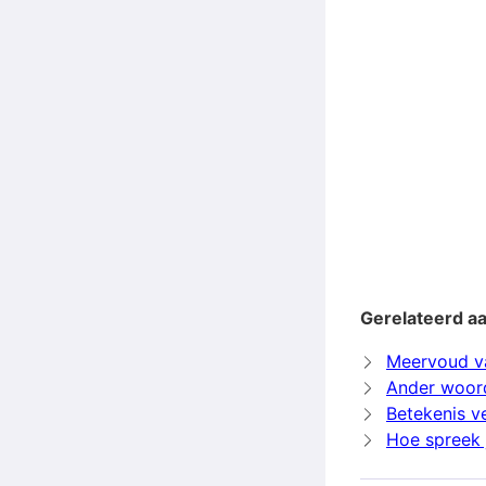
Gerelateerd aa
Meervoud v
Ander woord
Betekenis v
Hoe spreek j