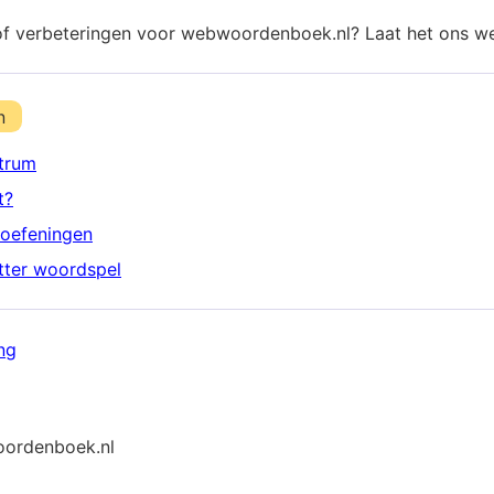
of verbeteringen voor webwoordenboek.nl? Laat het ons w
n
trum
t?
oefeningen
etter woordspel
ng
ordenboek.nl