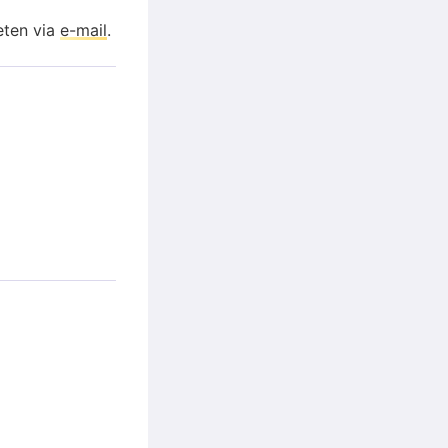
eten via
e-mail
.