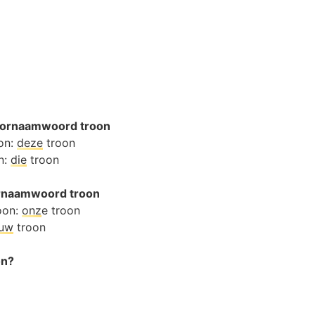
oornaamwoord troon
oon:
deze
troon
n:
die
troon
oornaamwoord troon
oon:
onz
e troon
ouw
troon
on?