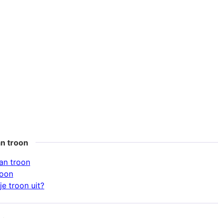
n troon
an troon
roon
e troon uit?