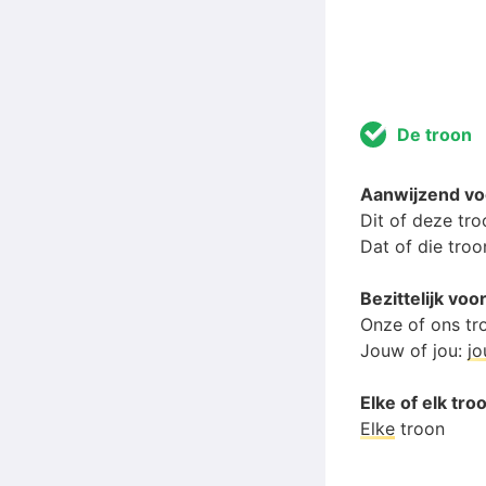
De troon
Aanwijzend v
Dit of deze tr
Dat of die troo
Bezittelijk v
Onze of ons tr
Jouw of jou:
j
Elke of elk tro
Elke
troon