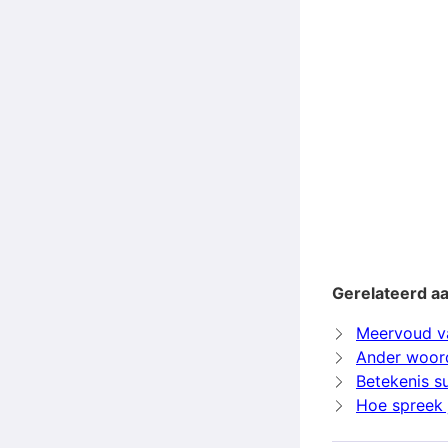
Gerelateerd a
Meervoud v
Ander woord
Betekenis s
Hoe spreek 