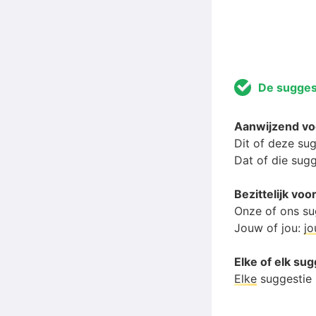
De sugges
Aanwijzend v
Dit of deze su
Dat of die sug
Bezittelijk v
Onze of ons su
Jouw of jou:
j
Elke of elk su
Elke
suggestie