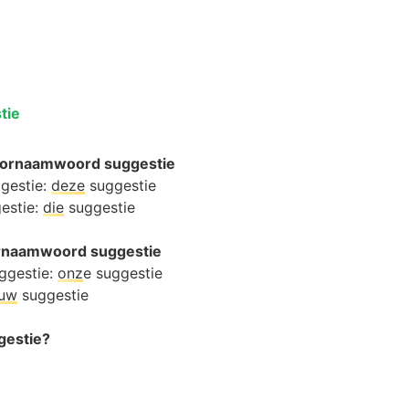
tie
oornaamwoord suggestie
ggestie:
deze
suggestie
gestie:
die
suggestie
oornaamwoord suggestie
ggestie:
onz
e suggestie
ouw
suggestie
ggestie?