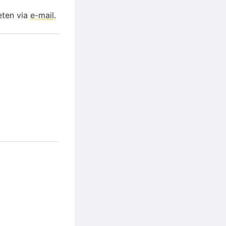
eten via
e-mail
.