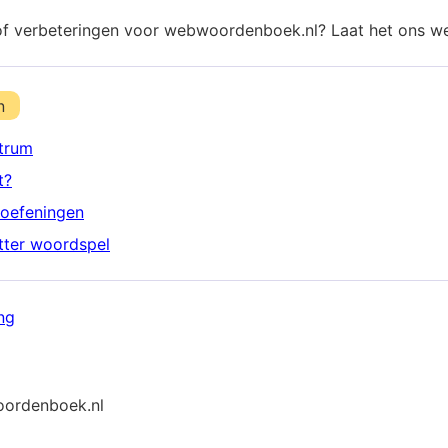
of verbeteringen voor webwoordenboek.nl? Laat het ons w
n
trum
t?
oefeningen
etter woordspel
ng
ordenboek.nl