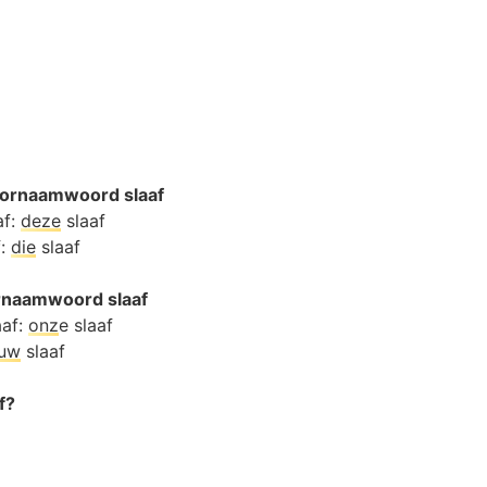
ornaamwoord slaaf
af:
deze
slaaf
f:
die
slaaf
ornaamwoord slaaf
aaf:
onz
e slaaf
ouw
slaaf
f?