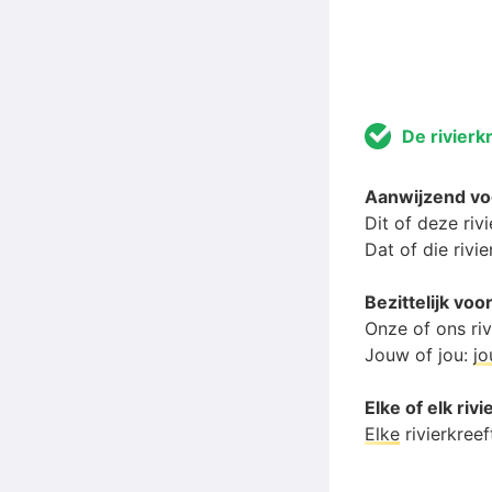
De rivierk
Aanwijzend vo
Dit of deze riv
Dat of die rivie
Bezittelijk vo
Onze of ons riv
Jouw of jou:
j
Elke of elk riv
Elke
rivierkreef