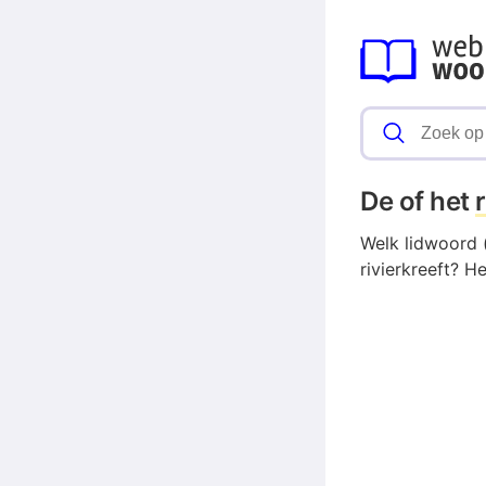
De of het
Welk lidwoord (
rivierkreeft? H