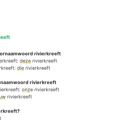
reeft
ornaamwoord rivierkreeft
ierkreeft:
deze
rivierkreeft
rkreeft:
die
rivierkreeft
ornaamwoord rivierkreeft
ierkreeft:
onz
e rivierkreeft
ouw
rivierkreeft
ierkreeft?
t