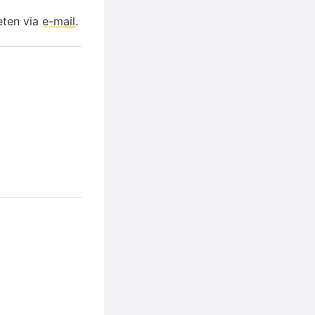
eten via
e-mail
.