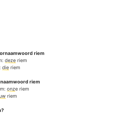
oornaamwoord riem
em:
deze
riem
:
die
riem
oornaamwoord riem
em:
onz
e riem
ouw
riem
m?