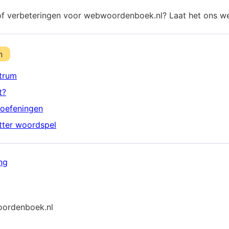
of verbeteringen voor webwoordenboek.nl? Laat het ons w
n
trum
t?
oefeningen
etter woordspel
ng
ordenboek.nl