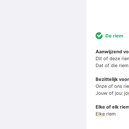
De riem
Aanwijzend v
Dit of deze ri
Dat of die riem
Bezittelijk v
Onze of ons ri
Jouw of jou:
j
Elke of elk rie
Elke
riem