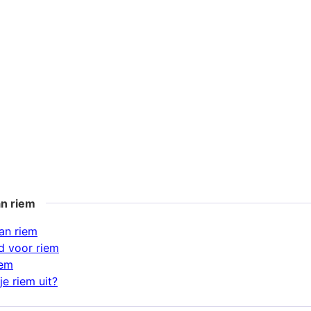
an riem
an riem
d voor riem
iem
e riem uit?