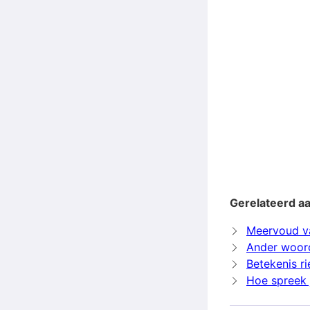
Gerelateerd a
Meervoud v
Ander woor
Betekenis r
Hoe spreek j