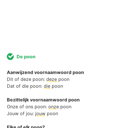
De poon
Aanwijzend voornaamwoord poon
Dit of deze poon:
deze
poon
Dat of die poon:
die
poon
Bezittelijk voornaamwoord poon
Onze of ons poon:
onz
e poon
Jouw of jou:
jouw
poon
Elke of elk poon?