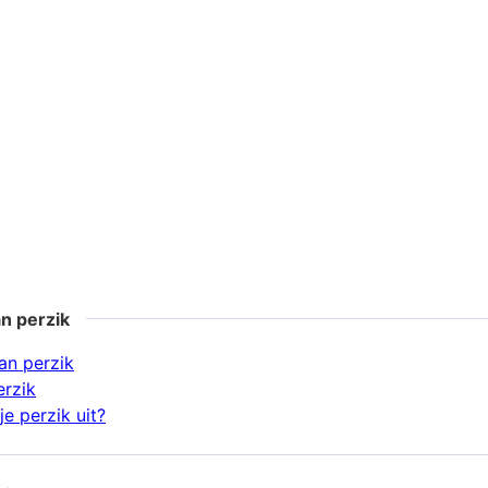
n perzik
an perzik
erzik
e perzik uit?