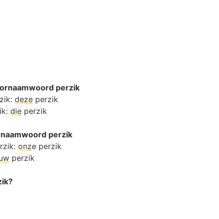
oornaamwoord perzik
zik:
deze
perzik
ik:
die
perzik
ornaamwoord perzik
rzik:
onz
e perzik
ouw
perzik
zik?