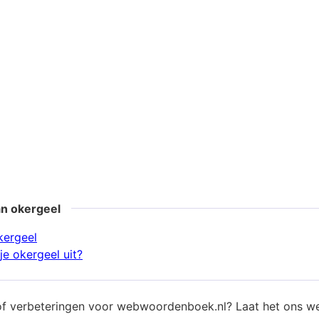
an okergeel
kergeel
je okergeel uit?
of verbeteringen voor webwoordenboek.nl? Laat het ons w