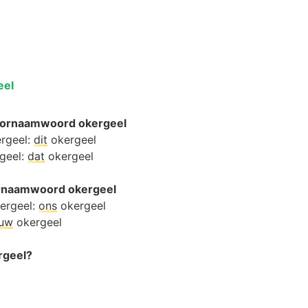
eel
oornaamwoord okergeel
ergeel:
dit
okergeel
rgeel:
dat
okergeel
oornaamwoord okergeel
ergeel:
ons
okergeel
ouw
okergeel
ergeel?