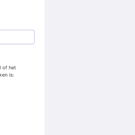
 of het
en is: