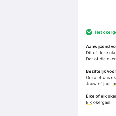
Het okerg
Aanwijzend v
Dit of deze ok
Dat of die oke
Bezittelijk v
Onze of ons ok
Jouw of jou:
j
Elke of elk ok
Elk
okergeel