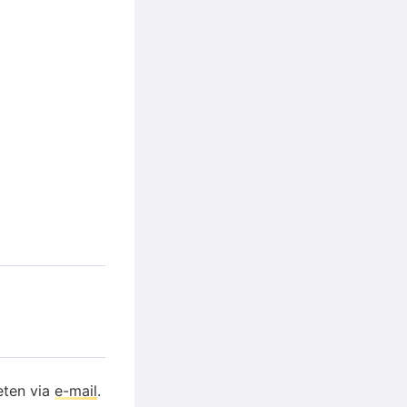
eten via
e-mail
.