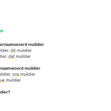
er
ornaamwoord muildier
ldier:
dit
muildier
dier:
dat
muildier
ornaamwoord muildier
ildier:
ons
muildier
ouw
muildier
ldier?