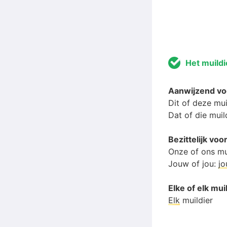
Het muildi
Aanwijzend vo
Dit of deze mui
Dat of die muil
Bezittelijk vo
Onze of ons mu
Jouw of jou:
j
Elke of elk mui
Elk
muildier