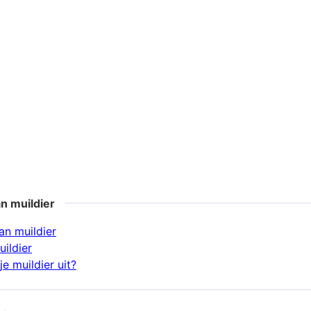
n muildier
n muildier
ildier
e muildier uit?