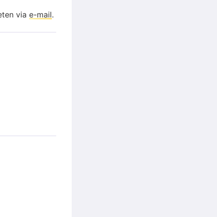
eten via
e-mail
.