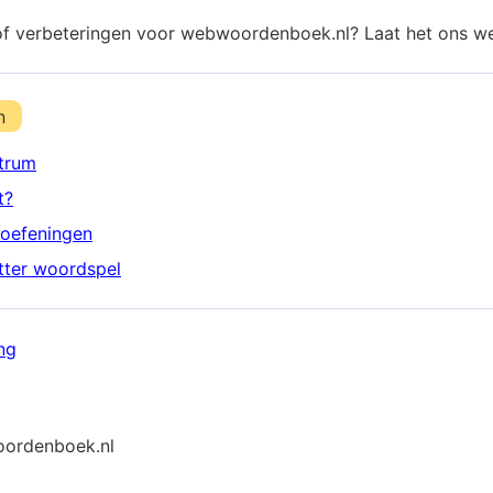
of verbeteringen voor webwoordenboek.nl? Laat het ons w
n
trum
t?
oefeningen
etter woordspel
ng
ordenboek.nl