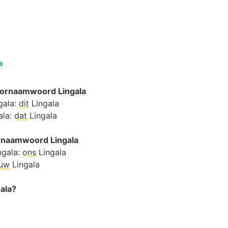
a
ornaamwoord Lingala
gala:
dit
Lingala
ala:
dat
Lingala
ornaamwoord Lingala
ngala:
ons
Lingala
ouw
Lingala
gala?