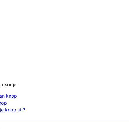
an knop
an knop
nop
je knop uit?