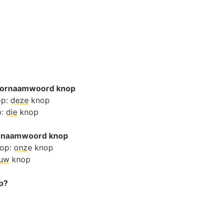
oornaamwoord knop
op:
deze
knop
p:
die
knop
oornaamwoord knop
nop:
onz
e knop
ouw
knop
op?