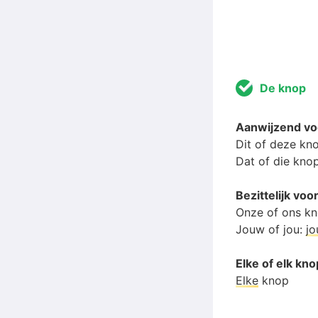
De knop
Aanwijzend v
Dit of deze kn
Dat of die kno
Bezittelijk v
Onze of ons k
Jouw of jou:
j
Elke of elk kn
Elke
knop