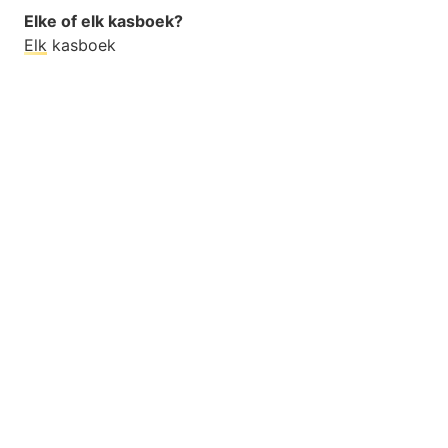
Elke of elk kasboek?
Elk
kasboek