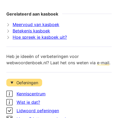
Gerelateerd aan kasboek
Meervoud van kasboek
Betekenis kasboek
Hoe spreek je kasboek uit?
Heb je ideeën of verbeteringen voor
webwoordenboek.nl? Laat het ons weten via
e-mail
.
Oefeningen
Kenniscentrum
Wist je dat?
Lidwoord oefeningen