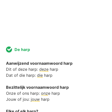
De harp
Aanwijzend voornaamwoord harp
Dit of deze harp:
deze
harp
Dat of die harp:
die
harp
Bezittelijk voornaamwoord harp
Onze of ons harp:
onz
e harp
Jouw of jou:
jouw
harp
Elke of elk harp?