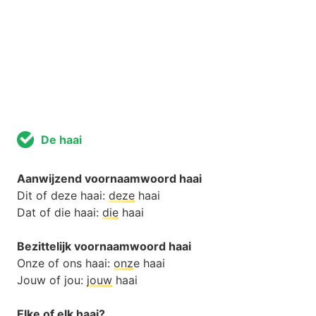
De haai
Aanwijzend voornaamwoord haai
Dit of deze haai:
deze
haai
Dat of die haai:
die
haai
Bezittelijk voornaamwoord haai
Onze of ons haai:
onz
e haai
Jouw of jou:
jouw
haai
Elke of elk haai?