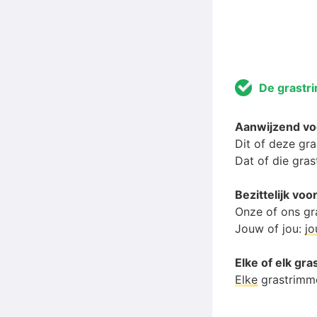
De grastr
Aanwijzend v
Dit of deze gr
Dat of die gra
Bezittelijk v
Onze of ons gr
Jouw of jou:
j
Elke of elk gr
Elke
grastrimm