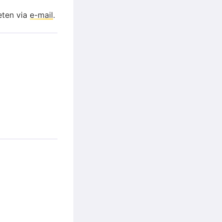
eten via
e-mail
.