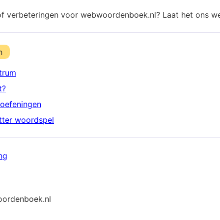
of verbeteringen voor webwoordenboek.nl? Laat het ons w
n
trum
t?
oefeningen
etter woordspel
ng
ordenboek.nl