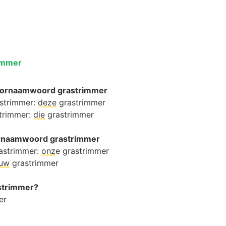
immer
oornaamwoord grastrimmer
astrimmer:
deze
grastrimmer
strimmer:
die
grastrimmer
oornaamwoord grastrimmer
astrimmer:
onz
e grastrimmer
ouw
grastrimmer
astrimmer?
er