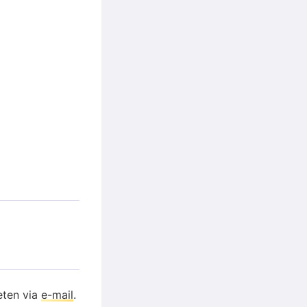
eten via
e-mail
.