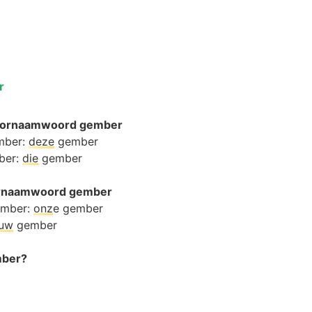
r
oornaamwoord gember
mber:
deze
gember
ber:
die
gember
oornaamwoord gember
ember:
onz
e gember
ouw
gember
mber?