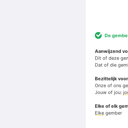
De gembe
Aanwijzend v
Dit of deze ge
Dat of die gem
Bezittelijk v
Onze of ons g
Jouw of jou:
j
Elke of elk ge
Elke
gember