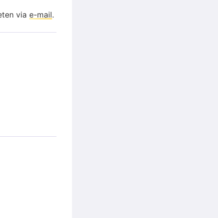
eten via
e-mail
.