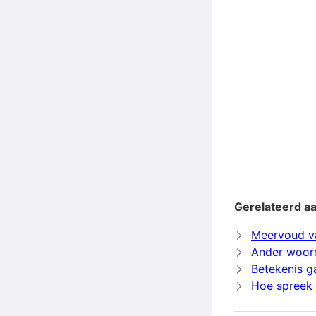
Gerelateerd a
Meervoud v
Ander woor
Betekenis g
Hoe spreek 