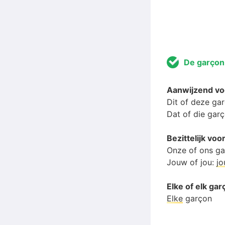
De garçon
Aanwijzend v
Dit of deze ga
Dat of die gar
Bezittelijk v
Onze of ons g
Jouw of jou:
j
Elke of elk ga
Elke
garçon