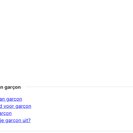
an garçon
an garçon
d voor garçon
arçon
je garçon uit?