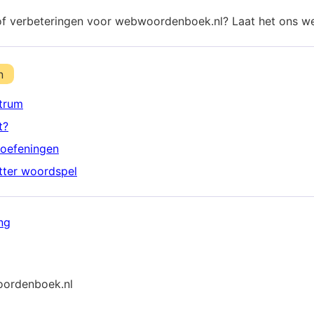
of verbeteringen voor webwoordenboek.nl? Laat het ons w
n
trum
t?
oefeningen
etter woordspel
ng
ordenboek.nl