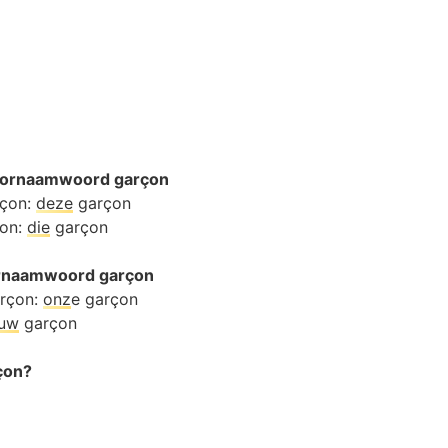
oornaamwoord garçon
rçon:
deze
garçon
çon:
die
garçon
oornaamwoord garçon
arçon:
onz
e garçon
ouw
garçon
rçon?