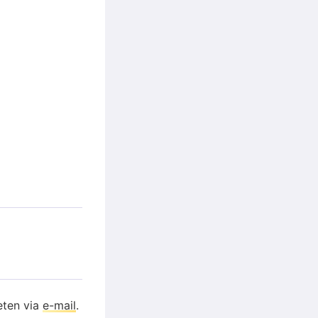
eten via
e-mail
.