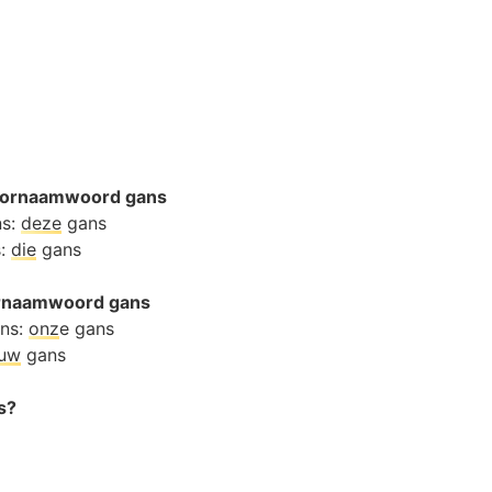
oornaamwoord gans
ns:
deze
gans
s:
die
gans
oornaamwoord gans
ans:
onz
e gans
ouw
gans
s?