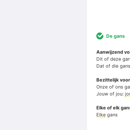
De gans
Aanwijzend v
Dit of deze ga
Dat of die gan
Bezittelijk v
Onze of ons g
Jouw of jou:
j
Elke of elk gan
Elke
gans