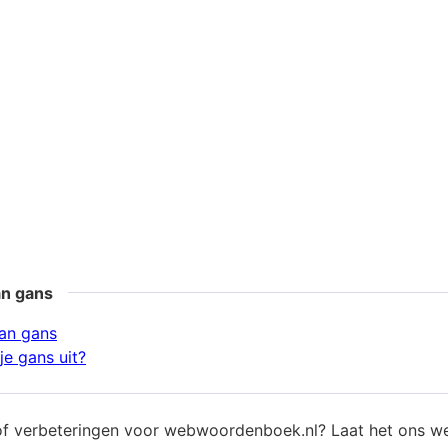
an gans
an gans
je gans uit?
of verbeteringen voor webwoordenboek.nl? Laat het ons w