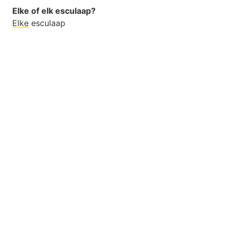
Elke of elk esculaap?
Elke
esculaap