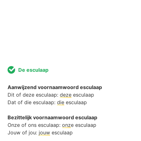
De esculaap
Aanwijzend voornaamwoord esculaap
Dit of deze esculaap:
deze
esculaap
Dat of die esculaap:
die
esculaap
Bezittelijk voornaamwoord esculaap
Onze of ons esculaap:
onz
e esculaap
Jouw of jou:
jouw
esculaap