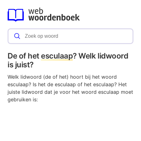
De of het
esculaap
? Welk lidwoord
is juist?
Welk lidwoord (de of het) hoort bij het woord
esculaap? Is het de esculaap of het esculaap? Het
juiste lidwoord dat je voor het woord esculaap moet
gebruiken is: