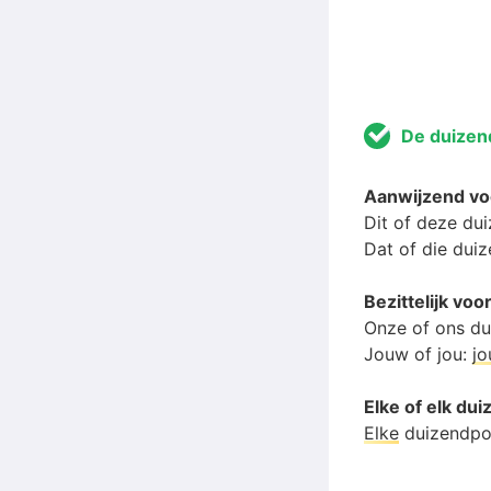
De duizen
Aanwijzend v
Dit of deze du
Dat of die dui
Bezittelijk v
Onze of ons d
Jouw of jou:
j
Elke of elk du
Elke
duizendpo