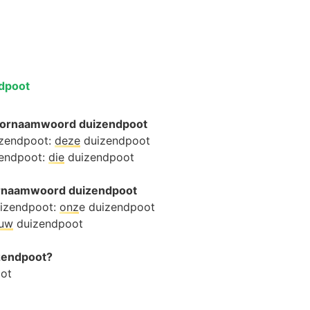
dpoot
oornaamwoord duizendpoot
izendpoot:
deze
duizendpoot
zendpoot:
die
duizendpoot
oornaamwoord duizendpoot
uizendpoot:
onz
e duizendpoot
ouw
duizendpoot
izendpoot?
ot