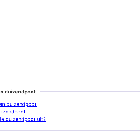
an duizendpoot
an duizendpoot
uizendpoot
je duizendpoot uit?