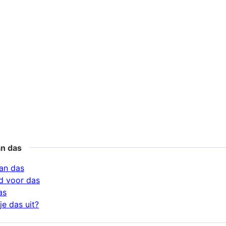
an das
an das
d voor das
as
je das uit?