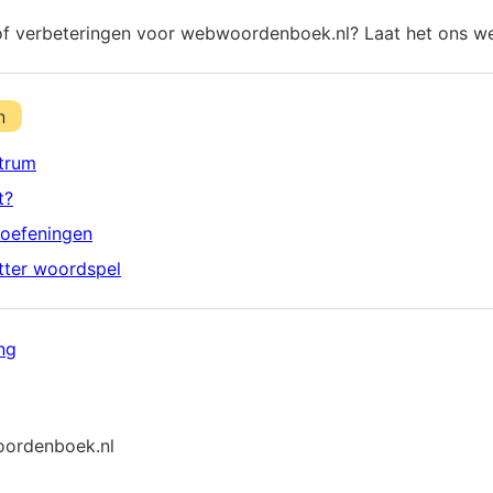
of verbeteringen voor webwoordenboek.nl? Laat het ons w
n
trum
t?
oefeningen
etter woordspel
ng
ordenboek.nl