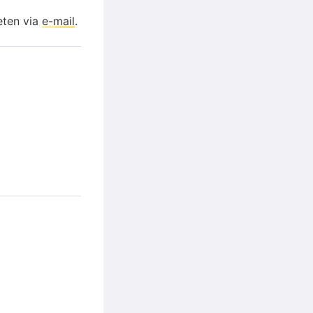
eten via
e-mail
.