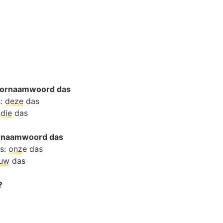
oornaamwoord das
s:
deze
das
:
die
das
oornaamwoord das
as:
onz
e das
ouw
das
?