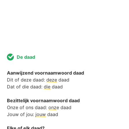
De daad
Aanwijzend voornaamwoord daad
Dit of deze daad:
deze
daad
Dat of die daad:
die
daad
Bezittelijk voornaamwoord daad
Onze of ons daad:
onz
e daad
Jouw of jou:
jouw
daad
Elke of elk daad?