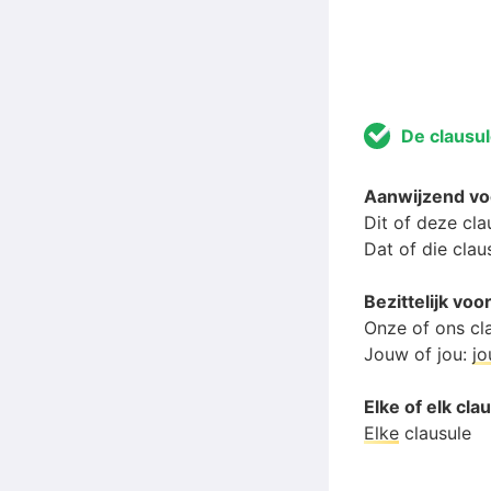
De clausu
Aanwijzend v
Dit of deze cla
Dat of die clau
Bezittelijk vo
Onze of ons cl
Jouw of jou:
j
Elke of elk cla
Elke
clausule