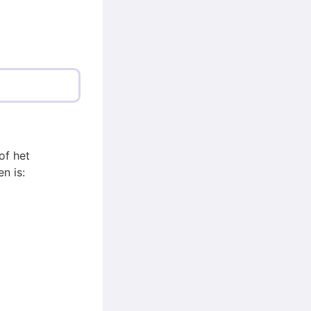
of het
n is: