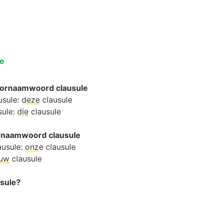
le
oornaamwoord clausule
usule:
deze
clausule
sule:
die
clausule
ornaamwoord clausule
ausule:
onz
e clausule
ouw
clausule
usule?