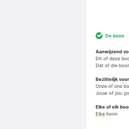
De boon
Aanwijzend v
Dit of deze bo
Dat of die boo
Bezittelijk v
Onze of ons b
Jouw of jou:
j
Elke of elk bo
Elke
boon