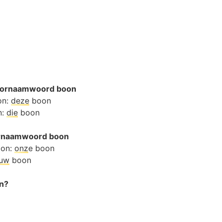
oornaamwoord boon
on:
deze
boon
n:
die
boon
oornaamwoord boon
oon:
onz
e boon
ouw
boon
on?