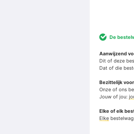
De beste
Aanwijzend v
Dit of deze be
Dat of die bes
Bezittelijk v
Onze of ons b
Jouw of jou:
j
Elke of elk be
Elke
bestelwag