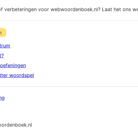
of verbeteringen voor webwoordenboek.nl? Laat het ons w
n
trum
t?
oefeningen
etter woordspel
ng
ordenboek.nl