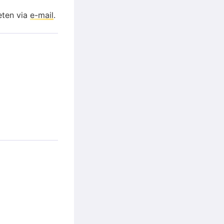
eten via
e-mail
.