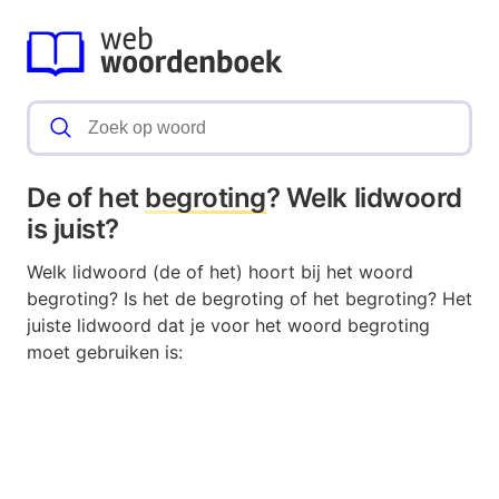
De of het
begroting
? Welk lidwoord
is juist?
Welk lidwoord (de of het) hoort bij het woord
begroting? Is het de begroting of het begroting? Het
juiste lidwoord dat je voor het woord begroting
moet gebruiken is: