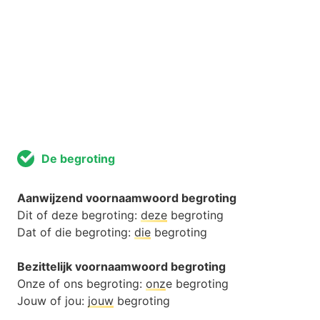
De begroting
Aanwijzend voornaamwoord begroting
Dit of deze begroting:
deze
begroting
Dat of die begroting:
die
begroting
Bezittelijk voornaamwoord begroting
Onze of ons begroting:
onz
e begroting
Jouw of jou:
jouw
begroting