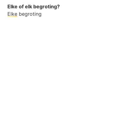
Elke of elk begroting?
Elke
begroting