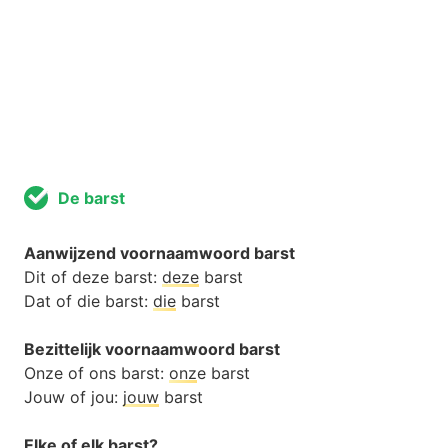
De barst
Aanwijzend voornaamwoord barst
Dit of deze barst:
deze
barst
Dat of die barst:
die
barst
Bezittelijk voornaamwoord barst
Onze of ons barst:
onz
e barst
Jouw of jou:
jouw
barst
Elke of elk barst?