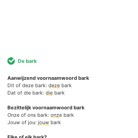
De bark
Aanwijzend voornaamwoord bark
Dit of deze bark:
deze
bark
Dat of die bark:
die
bark
Bezittelijk voornaamwoord bark
Onze of ons bark:
onz
e bark
Jouw of jou:
jouw
bark
Elke of elk bark?