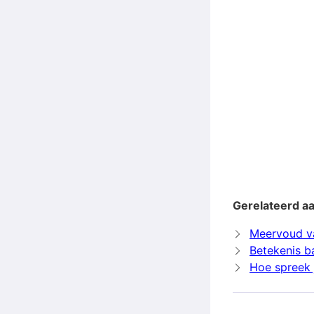
Gerelateerd aa
Meervoud va
Betekenis b
Hoe spreek j