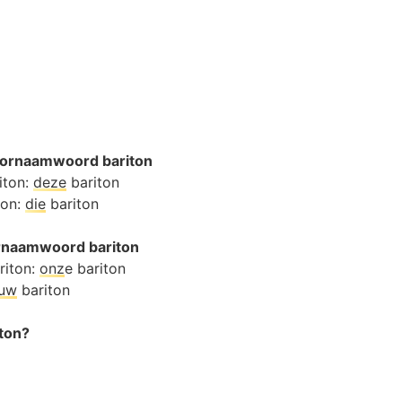
oornaamwoord bariton
iton:
deze
bariton
ton:
die
bariton
ornaamwoord bariton
riton:
onz
e bariton
ouw
bariton
iton?