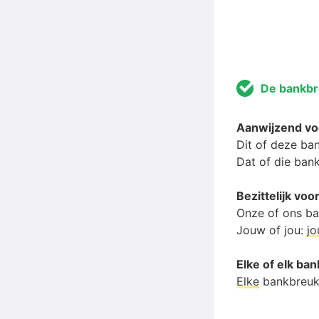
De bankb
Aanwijzend v
Dit of deze ba
Dat of die ban
Bezittelijk v
Onze of ons b
Jouw of jou:
j
Elke of elk ba
Elke
bankbreu