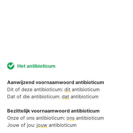
Het antibioticum
Aanwijzend voornaamwoord antibioticum
Dit of deze antibioticum:
dit
antibioticum
Dat of die antibioticum:
dat
antibioticum
Bezittelijk voornaamwoord antibioticum
Onze of ons antibioticum:
ons
antibioticum
Jouw of jou:
jouw
antibioticum