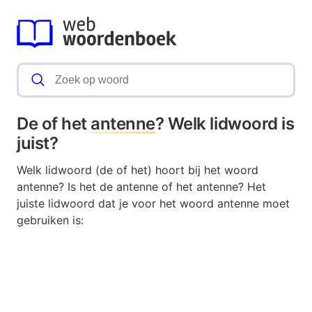
De of het
antenne
? Welk lidwoord is
juist?
Welk lidwoord (de of het) hoort bij het woord
antenne? Is het de antenne of het antenne? Het
juiste lidwoord dat je voor het woord antenne moet
gebruiken is: