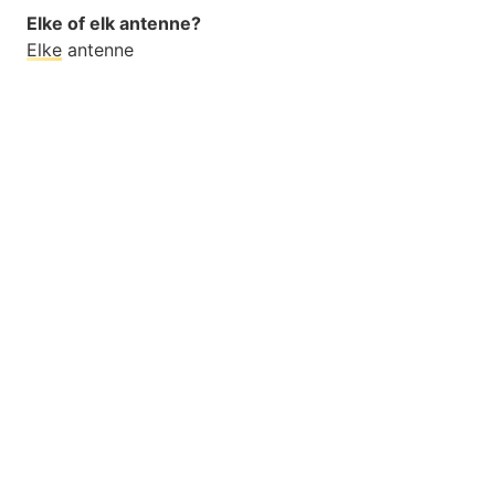
Elke of elk antenne?
Elke
antenne