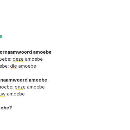
e
oornaamwoord amoebe
moebe:
deze
amoebe
oebe:
die
amoebe
oornaamwoord amoebe
moebe:
onz
e amoebe
ouw
amoebe
oebe?