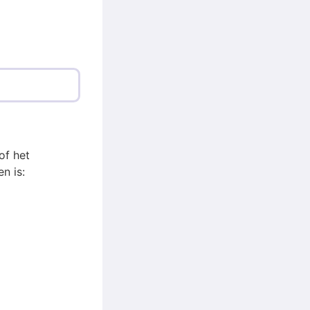
of het
n is: