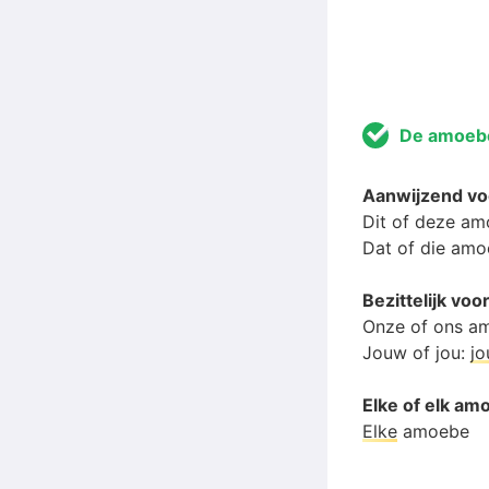
De amoeb
Aanwijzend v
Dit of deze a
Dat of die am
Bezittelijk v
Onze of ons a
Jouw of jou:
j
Elke of elk am
Elke
amoebe