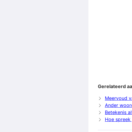
Gerelateerd aa
Meervoud va
Ander woord
Betekenis a
Hoe spreek j