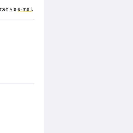
eten via
e-mail
.