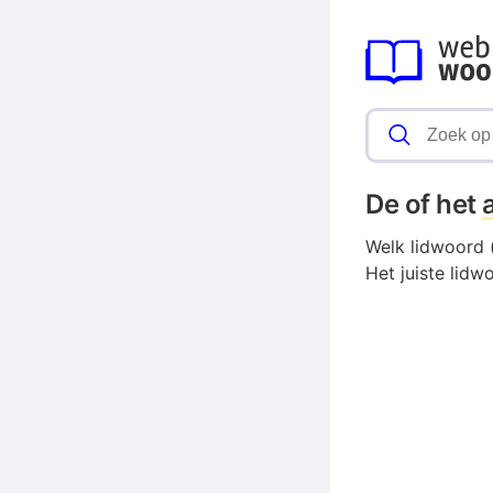
De of het
Welk lidwoord (
Het juiste lidw