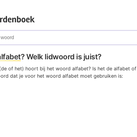
alfabet
? Welk lidwoord is juist?
de of het) hoort bij het woord alfabet? Is het de alfabet of
oord dat je voor het woord alfabet moet gebruiken is: