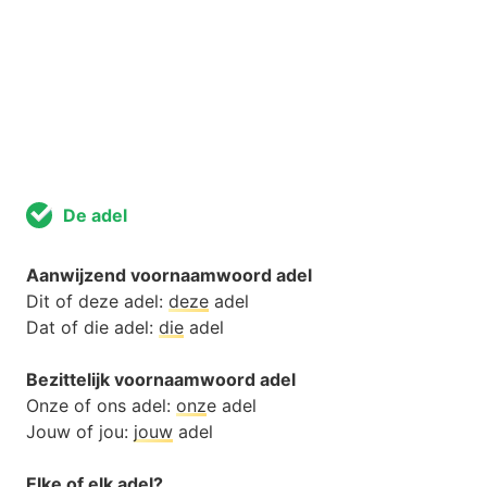
De adel
Aanwijzend voornaamwoord adel
Dit of deze adel:
deze
adel
Dat of die adel:
die
adel
Bezittelijk voornaamwoord adel
Onze of ons adel:
onz
e adel
Jouw of jou:
jouw
adel
Elke of elk adel?