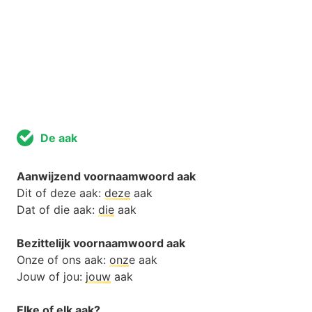
De aak
Aanwijzend voornaamwoord aak
Dit of deze aak:
deze
aak
Dat of die aak:
die
aak
Bezittelijk voornaamwoord aak
Onze of ons aak:
onz
e aak
Jouw of jou:
jouw
aak
Elke of elk aak?