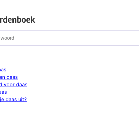
aas
an daas
d voor daas
aas
je daas uit?