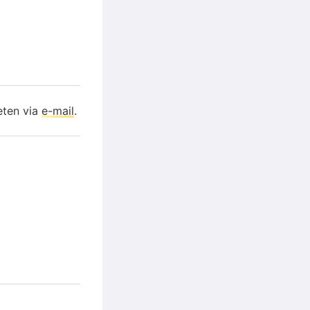
eten via
e-mail
.