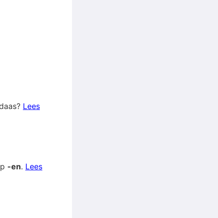
t daas?
Lees
op
-en
.
Lees