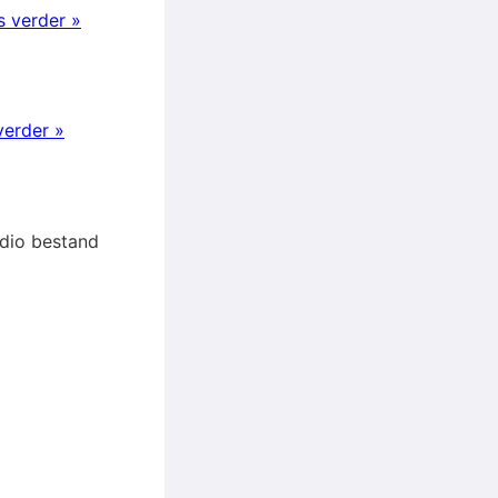
s verder »
verder »
udio bestand