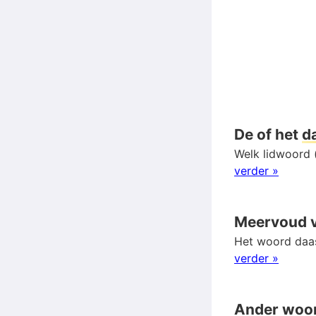
De of het
d
Welk lidwoord 
verder »
Meervoud 
Het woord daas
verder »
Ander woo