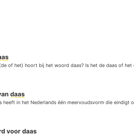
aas
(de of het) hoort bij het woord daas? Is het de daas of he
van
daas
 heeft in het Nederlands één meervoudsvorm die eindigt 
rd voor
daas