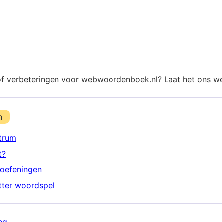
of verbeteringen voor webwoordenboek.nl? Laat het ons w
n
trum
t?
oefeningen
etter woordspel
ng