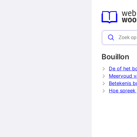
Bouillon
De of het bo
Meervoud va
Betekenis bo
Hoe spreek j