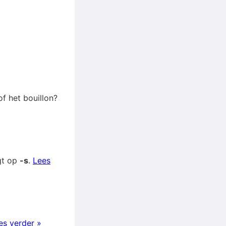
of het bouillon?
gt op
-s
.
Lees
es verder »