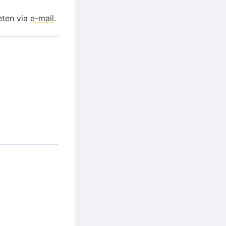
eten via
e-mail
.