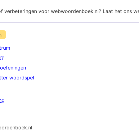
of verbeteringen voor webwoordenboek.nl? Laat het ons w
n
trum
t?
oefeningen
etter woordspel
ng
ordenboek.nl