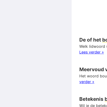
De of het
b
Welk lidwoord (
Lees verder »
Meervoud 
Het woord boui
verder »
Betekenis
Wil je de bete