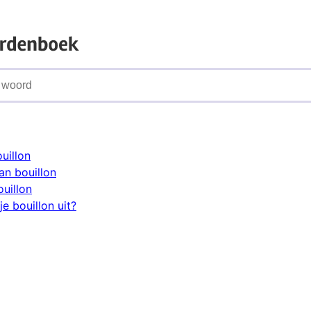
uillon
n bouillon
uillon
e bouillon uit?